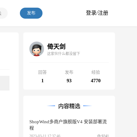
登录/注册
发布
倚天剑
这家伙什么都没留下
回答
发布
经验
1
93
4770
内容精选
ShopWind多商户旗舰版V4 安装部署流
程
2023-03-11 17:37:46
9241