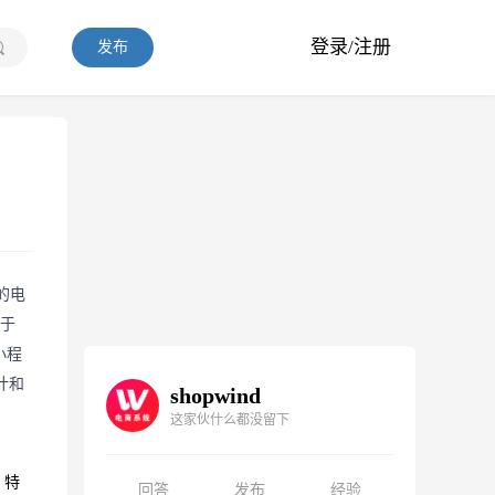
登录/注册
发布
业的电
用于
小程
计和
shopwind
这家伙什么都没留下
。特
回答
发布
经验