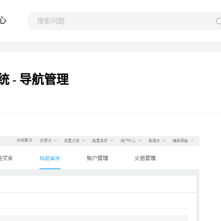
心
统 - 导航管理