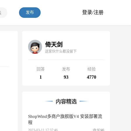
登录/注册
发布
倚天剑
这家伙什么都没留下
回答
发布
经验
1
93
4770
内容精选
ShopWind多商户旗舰版V4 安装部署流
程
2023-03-11 17:37:46
9246