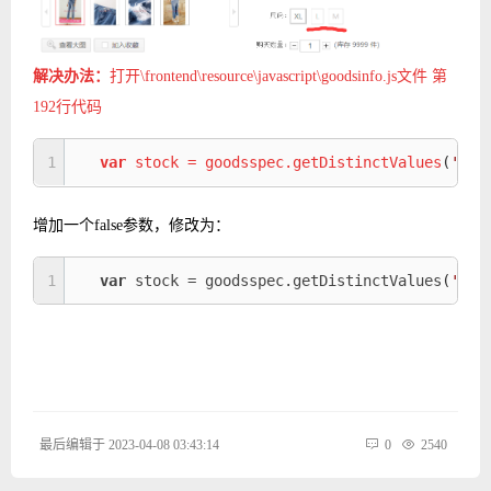
解决办法：
打开\frontend\resource\javascript
\
goodsinfo.js文件
第
192行代码
1
var
stock
=
goodsspec
.
getDistinctValues
(
'
sto
增加一个false参数，修改为：
1
var
stock
=
goodsspec
.
getDistinctValues
(
'
sto
最后编辑于 2023-04-08 03:43:14
0
2540