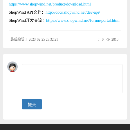
https://www.shopwind.net/product/download.html
ShopWind API文档：
http://docs.shopwind.net/dev-api/
ShopWind开发交流：
https://www.shopwind.net/forum/portal.html
最后编辑于 2023-02-25 23:32:21
0
2810