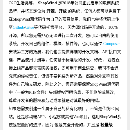
O2O生活类等，
ShopWind
是2018年公司正式启用的电商系统
品牌，并将其定位为
开源、开放
的系统，任何人都可以免费下
载ShopWind源代码作为自己的项目使用，我们也会将代码上传
至
Github
/
Gitee
等代码托管平台， 因为源代码是开放的，100%
开源，所以您无需担心无法进行二次开发。您可以自由的使用
系统，开发自己的组件、模块、插件等，也可以通过
Composer
安装第三方的拓展，我们也会提供详细的开发文档、API接口文
档、产品使用手册等，任何基于标准版的开发、修改， 或者直
接上线产品都无需购买授权，即可用于商业运营，我司不会追
究您的侵权责任，但请不要包装为新产品，然后对外宣称其软
件为自己独立研发，除此之外，您还需要保留ShopWind源代码
中（一般为PHP文件）头部版权声明信息，不能删除或篡改，
尊重开发者的版权和劳动成果就是对其最好的回赠。
如果您需要创建一个属于自己的私有化项目，不管是传统PC网
站，还是移动端APP、小程序或其他Vue项目，选用ShopWind系
统是您最好的选择，因为 他是完全开源的，并且是
轻量级