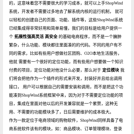
的，这意味着您不需要很大的学习成本，就可以上手ShopWind
系统，开发者不需要过多地去了解系统内核的运行机制， 就可
以轻松的创建自己的页面、功能、插件等，这些ShopWind系统
已经集成得非常好用和简单易懂，我们的目标是给用户提供一
个
拓展性强
高灵活
高安全
的基础电商程序，而不是一个臃肿
繁杂，什么功能、模块都往里面凑的的代码。不同的用户有不
同的需求，比如有些用户想做社区团购、O2O本地生活服务，
他就 需要有一个很好的定位功能，而有些用户想要做一个知识
付费的项目，定位功能对他没什么必要，那么对于
定位模块
我
们将会把他作为一个插件的形式来开发，封装好并且给出调用
接口， 用户可以根据自己的需要安装和调用，而不是把这个功
能凑到ShopWind系统框架中来，因为对于不需要定位功能的项
目，集成在里面对他以后的开发兼容就是一个累赘，这种无
用、不需要的功能模块多了，日后需要维护的成本极大。
作为一款定位于电商领域的购物软件，ShopWind同样具备了电
商系统软件该有的模块，如：商品模块、订单管理模块、登录