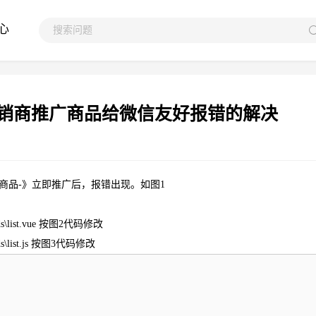
心
端分销商推广商品给微信友好报错的解决
击商品-》立即推广后，报错出现。如图1
s\list.vue 按图2代码修改
s\list.js 按图3代码修改