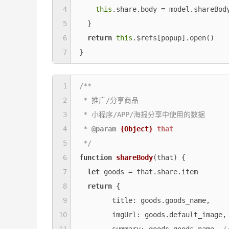
4
this
.share.body = model.shareBod
5
  }

6
return
this
.$refs[popup].open()

7
8
1
/**

2
 * 推广/分享商品

3
 * 小程序/APP/海报分享中使用的数据

4
 * 
@param 
{Object}
that
5
 */
6
function
shareBody
(
that
) 
{

7
let
 goods = that.share.item

8
return
 {

9
title
: goods.goods_name,

10
imgUrl
: goods.default_image,