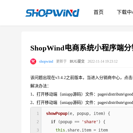
首页
下载中
ShopWind电商系统小程序
shopwind
更新于
BUG提交
2022-11-14 19:23:12
该问题出现在v3.4.2之前版本，当进入分销商中心，点
解决办法：
1、打开移动端（uniapp源码）文件：pages\distribute\good
2、打开移动端（uniapp源码）文件：pages\distribute\good
1
showPopup
(
e, popup, item
)
 {

2
if
 (popup == 
'share'
) {

3
this
.share.item = item
