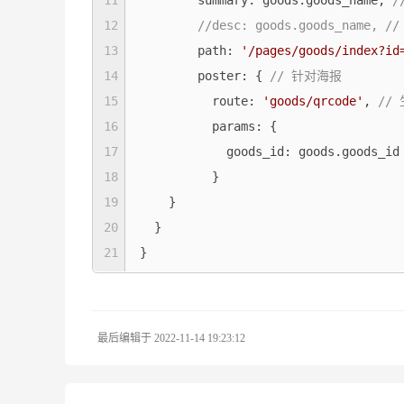
11
summary
: goods.goods_name, 
/
12
//desc: goods.goods_name,
13
path
: 
'/pages/goods/index?id
14
poster
: { 
// 针对海报
15
route
: 
'goods/qrcode'
, 
//
16
params
: {

17
goods_id
: goods.goods_id

18
	  }

19
    }

20
  }

21
22
最后编辑于 2022-11-14 19:23:12