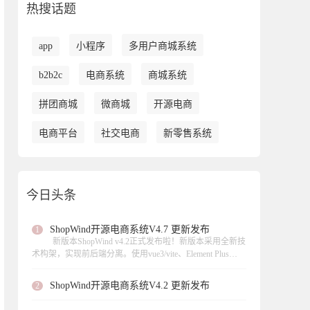
热搜话题
app
小程序
多用户商城系统
b2b2c
电商系统
商城系统
拼团商城
微商城
开源电商
电商平台
社交电商
新零售系统
今日头条
ShopWind开源电商系统V4.7 更新发布
1
新版本ShopWind v4.2正式发布啦！新版本采用全新技
术构架，实现前后端分离。使用vue3/vite、Element Plus
UI、 axios数据请求、页面异步加载。此次更新实现虚拟产
品的支持、支持扫码核销等功能，，修复了不少功能模块
ShopWind开源电商系统V4.2 更新发布
2