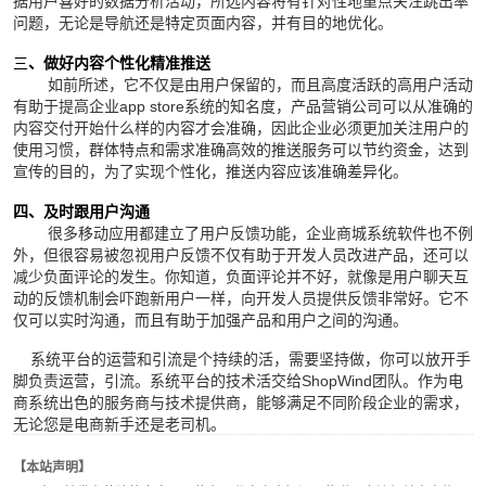
据用户喜好的数据分析活动，所选内容将有针对性地重点关注跳出率
问题，无论是导航还是特定页面内容，并有目的地优化。
三
、做好内容个性化精准推送
如前所述，它不仅是由用户保留的，而且高度活跃的高用户活动
有助于提高企业app store系统的知名度，产品营销公司可以从准确的
内容交付开始什么样的内容才会准确，因此企业必须更加关注用户的
使用习惯，群体特点和需求准确高效的推送服务可以节约资金，达到
宣传的目的，为了实现个性化，推送内容应该准确差异化。
四、及时跟用户沟通
很多移动应用都建立了用户反馈功能，企业商城系统软件也不例
外，但很容易被忽视用户反馈不仅有助于开发人员改进产品，还可以
减少负面评论的发生。你知道，负面评论并不好，就像是用户聊天互
动的反馈机制会吓跑新用户一样，向开发人员提供反馈非常好。它不
仅可以实时沟通，而且有助于加强产品和用户之间的沟通。
系统平台的运营和引流是个持续的活，需要坚持做，你可以放开手
脚负责运营，引流。系统平台的技术活交给ShopWind团队。
作为电
商系统出色的服务商与技术提供商，能够满足不同阶段企业的需求，
无论您是电商新手还是老司机。
【本站声明】