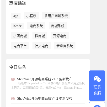
热搜话题
app
小程序
多用户商城系统
b2b2c
电商系统
商城系统
拼团商城
微商城
开源电商
电商平台
社交电商
新零售系统
今日头条
ShopWind开源电商系统V4.7 更新发布
1
新版本ShopWind v4.2正式发布啦！新版本采用全新技
联系
术构架，实现前后端分离。使用vue3/vite、Element Plus
UI、 axios数据请求、页面异步加载。此次更新实现虚拟产
客服
品的支持、支持扫码核销等功能，，修复了不少功能模块
ShopWind开源电商系统V4.2 更新发布
2