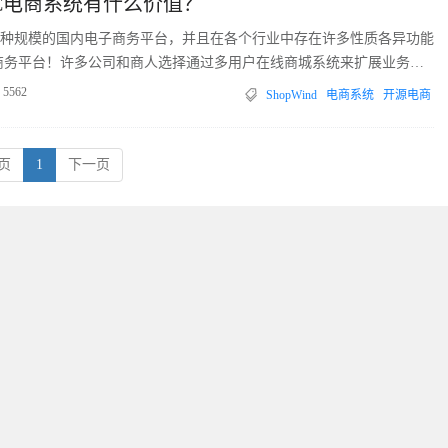
2C电商系统有什么价值？
种规模的国内电子商务平台，并且在各个行业中存在许多性质各异功能
商务平台！许多公司和商人选择通过多用户在线商城系统来扩展业务，
的系统平台。
5562
ShopWind
电商系统
开源电商
页
1
下一页