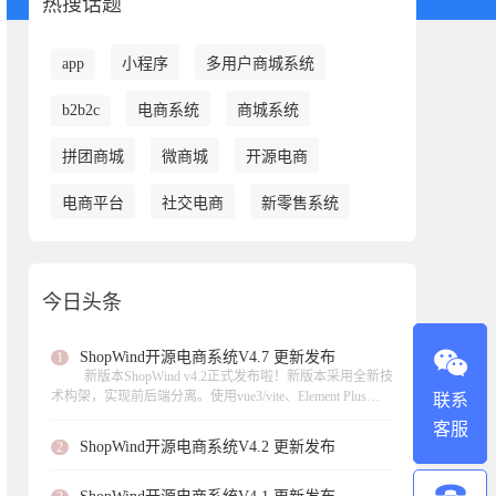
热搜话题
app
小程序
多用户商城系统
b2b2c
电商系统
商城系统
拼团商城
微商城
开源电商
电商平台
社交电商
新零售系统
今日头条
ShopWind开源电商系统V4.7 更新发布
1
新版本ShopWind v4.2正式发布啦！新版本采用全新技
术构架，实现前后端分离。使用vue3/vite、Element Plus
联系
UI、 axios数据请求、页面异步加载。此次更新实现虚拟产
客服
品的支持、支持扫码核销等功能，，修复了不少功能模块
ShopWind开源电商系统V4.2 更新发布
2