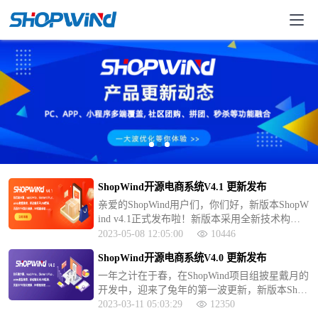
ShopWind开源电商系统V4.1 更新发布
亲爱的ShopWind用户们，你们好，新版本ShopW
ind v4.1正式发布啦！新版本采用全新技术构
架，实现前后端分离。使用vue3/vite、Element Pl
2023-05-08 12:05:00
10446
us UI、 axios数据请求、页面异步加载
ShopWind开源电商系统V4.0 更新发布
一年之计在于春，在ShopWind项目组披星戴月的
开发中，迎来了兔年的第一波更新，新版本Shop
Wind v4.0正式发布啦！新版本采用全新技术构
2023-03-11 05:03:29
12350