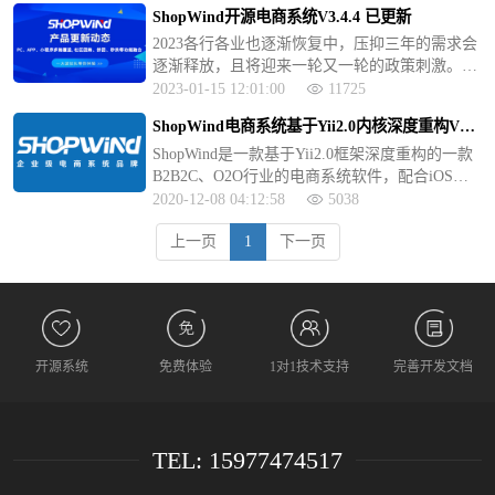
架，实现前后端分离。使用vue3/vite、Element Pl
ShopWind开源电商系统V3.4.4 已更新
us UI、 axios数据请求、页面异步加载。
2023各行各业也逐渐恢复中，压抑三年的需求会
逐渐释放，且将迎来一轮又一轮的政策刺激。新
的一年ShopWind团队做好了准备，不断优化系
2023-01-15 12:01:00
11725
统，推出新的功能模块，做好做精一套优秀的电
ShopWind电商系统基于Yii2.0内核深度重构V2.0
商系统软件。
版正式发布
ShopWind是一款基于Yii2.0框架深度重构的一款
B2B2C、O2O行业的电商系统软件，配合iOS、A
ndroid移动应用，您可以轻松创建和发布属于自
2020-12-08 04:12:58
5038
己品牌的专业的电商平台，进行全方位的品牌宣
上一页
1
下一页
传和产品推广。Yii以快速、安全、专业著称，是
一个高性能、高拓展，适合开发大型WEB2.0的P
HP框架，ShopWind集成了Yii框架的所有优点，
是您搭建电商网站，移动应用的理想选择
开源系统
免费体验
1对1技术支持
完善开发文档
TEL: 15977474517