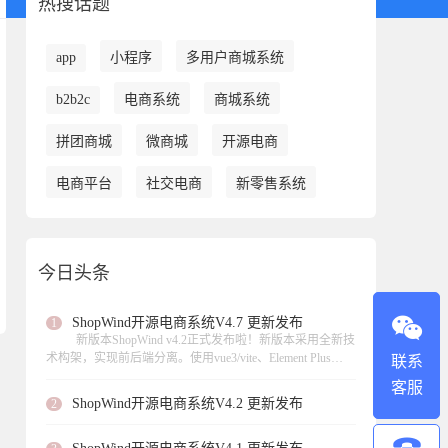
热搜话题
app
小程序
多用户商城系统
b2b2c
电商系统
商城系统
拼团商城
微商城
开源电商
电商平台
社交电商
新零售系统
今日头条
ShopWind开源电商系统V4.7 更新发布
1
新版本ShopWind v4.2正式发布啦！新版本采用全新技
术构架，实现前后端分离。使用vue3/vite、Element Plus
联系
UI、 axios数据请求、页面异步加载。此次更新实现虚拟产
客服
品的支持、支持扫码核销等功能，，修复了不少功能模块
ShopWind开源电商系统V4.2 更新发布
2