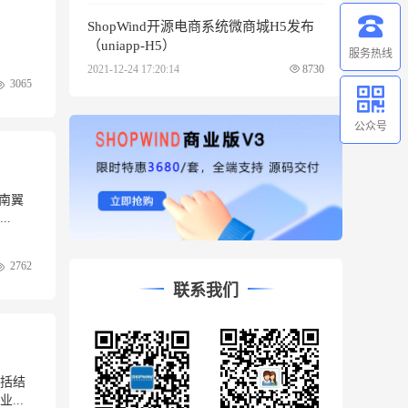
ShopWind开源电商系统微商城H5发布
（uniapp-H5）
服务热线
2021-12-24 17:20:14
8730
3065
公众号
南翼
.
2762
联系我们
括结
..