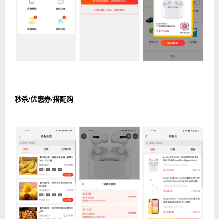
秒杀/优惠券/搭配购