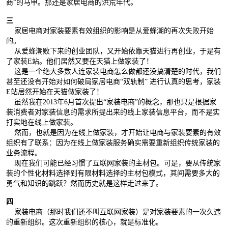
商”的马甲。那还是家居电商的洪荒年代。
三
家居电商对家装要素有效组织的影响是从爱蜂潮的再次失败开始
的。
从爱蜂潮败下来的创业团队，又开始依靠天猫进行再创业，于是有
了家装E站。他们居然又要在天猫上做家装了！
这是一个绝大多数人连家装电商怎么做都还没搞清楚的时代，我们
甚至还没有开始对如何破局家居电商“双轨制” 进行认真的思考，家装
E站居然开始在天猫做家装了！
虽然我在2013年6月首次提出“家装电商”的概念，那也只是根据家
装消费者对家装信息的需求所提出来的线上家装信息平台，而不是实
打实地在线上做家装。
然而，也就是因为在线上做家装，才开始让电商与家装要素的有效
组织有了联系：因为在线上做家装服务确实需要重新组织传统家装的
业务流程。
现在我们可能已经习惯了互联网家装的主材包。可是，要从传统家
装的个性化材料选择到有限材料选择的主材包模式，其间需要多大的
勇气和知识的跳跃？然而历史就是这样走过来了。
四
家装电商（那时我们还不叫互联网家装）是对家装要素的一次久违
的重新组织。这次重新组织的核心，就是标准化。