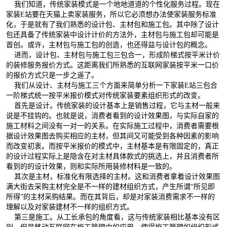
我们知道，传统家装模式是一个地地道道的个性化服务过程。现在
家装E站要在天猫上卖家装服务，所以它必须想办法使家装服务标准
化，于是就有了我们熟悉的设计包、主材包和施工包。其中除了设计
包还具备了传统家装中设计计价的方法外，主材包与施工包却可能是
首创。或许，主材包与施工包的创造，也还得益与设计包的概念。
进而，设计包、主材包与施工包三包合一，形成阶梯式按平米计价
的装修服务报价方式。这距离我们所熟悉的互联网家装按平米一口价
的报价方式只是一步之遥了。
我们从设计、主材与施工三个方面来简单分析一下家装E站三包合
一阶梯式统一按平米报价模式对传统家装要素组织形式的改变。
首先是设计。传统家装的设计基本上是销售过程，它与主材一般来
说是不挂钩的。也就是说，消费者看到的设计效果图，与实际自家的
施工材料之间没有一对一的关系。在实际施工过程中，消费者需要根
据设计效果图去购买相应的主材，但其间又可能受到各种因素的影响
而改变初衷。而按平米报价的模式中，主材基本是有限固定的，真正
的设计过程实际上是隐含在对主材具体款式的挑选上，并且消费者所
看到的的设计效果，则和实际所用装修材料是一致的。
其次是主材，标准化有限选择的主材。这和消费者拿着设计效果图
满大街去采购主材完全是不一样的建材组织方式，产生所谓“所见即
所得”的主材采购结果。而在其背后，却是对家装消费需求不一样的
理解以及对家装建材不一样的组织方式。
第三是施工。从工长承包的角度看，这与传统家装相比基本没有区