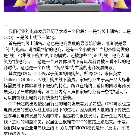
一
我们行业的电商发展经历了大概三个阶段：一是纯线上销售；二是
O2O；三是线上线下一体化。
首先是纯线上销售。这也是电商发展的最原始阶段，或者说是最
“纯”的电商。说到最“纯”的电商，还有一个小故事：当初齐家网做的
是“线上召集线下购买”的团购模式，还被那些“纯正”的线上电商人嘲
笑为“伪电商”。 这是一个只要你和线下有瓜葛就要被人看不起的电
商时代。这也是一个以线上“淘品牌”为主流的电商发展阶段。
其次是O2O。O2O兴起于美国的团购热。所谓O2O，来自英文
Online to Offline，即线上购买线下消费。家居行业由于其产品大标非
标需要线下体验和线下服务的特点，所以在纯线上销售的阶段电商发
展受到了严重的阻碍，甚至业内有人声称家居行业有一条”护城河“，
可以防御线上电商对传统业务的侵袭。
O2O概念的出现使家居行业的电商发展看到了希望。O2O阶段也是
电商发展的重心从线上移到线下的过程，因为此时大量的线下传统企
业参与到电商发展的大潮中来。但是我们很快发现，由于企业内线上
线下之间的利益冲突，家居企业很难在O2O的道路上跑起来。于是，
我们对家居企业电商线上线下“双轨制”的O2O模式进行了反思，寻找
突破的方向。