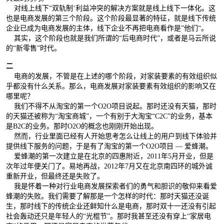
对线上线下“双轨制‘利益冲突的解决方案就是线上线下一体化。这
也是电商发展的第三个阶段。这个阶段最显著的特征，就是线下传统
企业已成为电商发展的主体，线下企业不再把电商看作是”他们“。
其实，这个阶段也就是我们所谓的“后电商时代”，或者是马云所说
的“新零售”时代。
二
电商的发展，不管是在上述的哪个阶段，对家装要素的有效组织似
乎都没有什么关系。那么，电商发展对家装要素有效组织的影响又在
哪里呢？
我们不得不从淘宝的第一个O2O项目说起。那时还没有天猫，那时
的天猫还被称为“淘宝商城”，一个有别于大淘宝“C2C”的业务，基本
是B2C的业务。那时O2O的概念也刚刚开始出现。
然而，行业里面已经有人开始思考怎么让线上的用户到线下体验并
提供线下服务的问题，于是有了淘宝的第一个O2O项目 — 爱蜂潮。
爱蜂潮的第一次建立是在北京的四惠附近，2011年5月开业，但是
次年过年便关门了。易地再战，2012年7月又在北京南四环的城外诚
重新开业，但最终还是失败了。
我是怀着一种对行业电商发展探索者们的勇气和胆识的敬仰来看爱
蜂潮的失败。我们需要了解那是一个怎样的时代：那时天猫还没诞
生，那时线下的传统企业还鲜知什么是电商，那时双十一还没有引起
社会轰动还只是年轻人的“光棍节”。那时我甚至还没有穿上“家居电