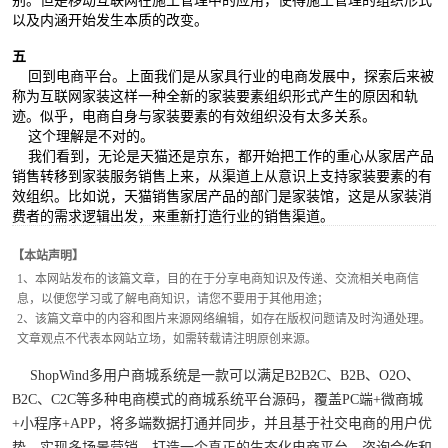
别。但是移动互联网在施工管理中的应用，使得施工管理的组织形式
以及内涵开始发生本质的改变。
五
回到电商平台。上面我们是从家具行业的电商发展中，探索后来被
称为互联网家装这样一种全新的家装要素组织形式产生的原因和轨
迹。似乎，电商自身与家装要素的有效组织没有太多关系。
这个理解是不对的。
我们看到，无论是天猫还是京东，都开始把工作的重心从家居产品
销售转移到家装服务销售上来，从渠道上从意识上支持家装要素的有
效组织。比如说，天猫销售家居产品的部门是家装馆，这是从家装消
费者的需求逻辑出发，来重新打造行业的销售渠道。
【本站声明】
1、本网站发布的该篇文章，目的在于分享电商知识及传递、交流相关电商信
息，以便您学习或了解电商知识，请您不要用于其他用途；
2、该篇文章中的内容和图片来源网络编辑，如存在版权问题请及时沟通处理。
文章观点不代表本网站立场，如需转载请注明原创来源。
ShopWind多用户商城系统是一款可以满足B2B2C、B2B、O2O、
B2C、C2C等多种电商模式的商城系统平台源码，覆盖PC端+微商城
+小程序+APP，将多端数据打通并同步，并且基于社交电商的用户优
势，实现多场景营销，打造一个真正的生态化电商平台。咨询合作和