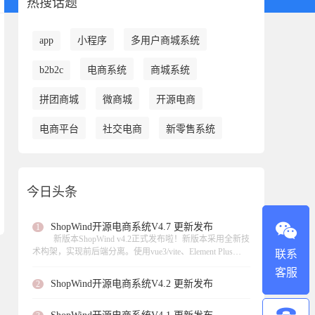
热搜话题
app
小程序
多用户商城系统
b2b2c
电商系统
商城系统
拼团商城
微商城
开源电商
电商平台
社交电商
新零售系统
今日头条
ShopWind开源电商系统V4.7 更新发布
1
新版本ShopWind v4.2正式发布啦！新版本采用全新技
术构架，实现前后端分离。使用vue3/vite、Element Plus
联系
UI、 axios数据请求、页面异步加载。此次更新实现虚拟产
客服
品的支持、支持扫码核销等功能，，修复了不少功能模块
ShopWind开源电商系统V4.2 更新发布
2