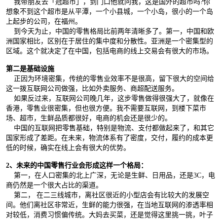
我带朋友去「冠超市」，到门口他就问我，这是国外的超市吗?你
想象不到这个超市是从平潭，一个小县城，一个小岛，很小的一个岛
上起步的公司，在福州。
到今天为止，中国的零售格局比前两年清晰多了。第一，中国和欧
洲国家相比，区别在于居住的集中度和分散性。亚洲是一个密集型的
区域。这个就决定了在中国，包括电商的线上交易会有很大的市场。
第二是基础设施
正因为环境密集，传统的零售业效率不是很高，留下很大的空间给
这一拨互联网公司做强，比如外卖服务、商超配送服务。
如果反过来，互联网公司晚几年，这步零售做得很强大了，就像在
香港，零售业很密集，但也很方便。我不需要互联网，到楼下菜市
场、超市，生鲜品质都很好，电商的机会还是很少的。
中国的互联网把零售基础，特别是物流、支付都做起来了，和其它
国家形成了差距。在未来，物流体系有了密度，交付，履约的成本更
低的时候，确实在线上会有很大的优势。
2、未来的中国零售行业会形成这样一个格局：
第一，在人口密集的北上广深，无论是生鲜、日用品，还是3C，电
商仍然是一个很大占比的渠道。
第二， 在二三线城市，离社区很近的小型店会有比较大的发展空
间。他们离社区非常近，生鲜的能力很强，在当地互联网的渗透率相
对较低，消费习惯偏传统。大妈去买菜，还是觉得这里挑一挑，叶子