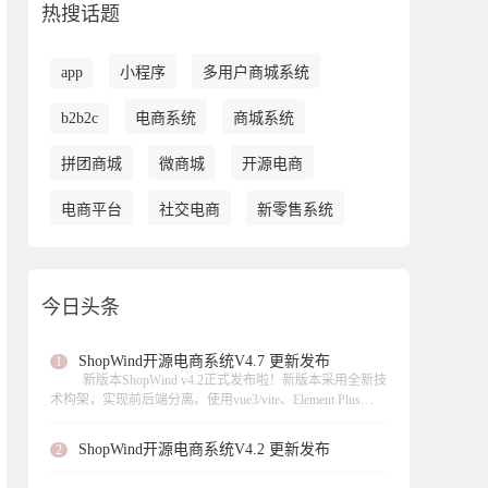
热搜话题
app
小程序
多用户商城系统
b2b2c
电商系统
商城系统
拼团商城
微商城
开源电商
电商平台
社交电商
新零售系统
今日头条
ShopWind开源电商系统V4.7 更新发布
1
新版本ShopWind v4.2正式发布啦！新版本采用全新技
术构架，实现前后端分离。使用vue3/vite、Element Plus
UI、 axios数据请求、页面异步加载。此次更新实现虚拟产
品的支持、支持扫码核销等功能，，修复了不少功能模块
ShopWind开源电商系统V4.2 更新发布
2