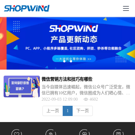
微信营销方法和技巧有哪些
当今自媒体迅速崛起，微信公众号广泛受宠，微
信已拥有10亿用户，微信圈成为人们晒心情、晒
活动的社交圈时，以微信朋友圈口碑传播为主要
2022-09-03 12:09:00
4602
表现形式的微信营销，正成为营销利器。
上一页
1
下一页