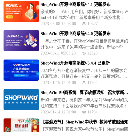
载。此次更新新增虚拟产品的支持、支持扫码核
ShopWind开源电商系统V4.1 更新发布
销等功能
亲爱的ShopWind用户们，你们好，新版本ShopW
ind v4.1正式发布啦！新版本采用全新技术构
架，实现前后端分离。使用vue3/vite、Element Pl
2023-05-08 12:05:00
10427
us UI、 axios数据请求、页面异步加载
ShopWind开源电商系统V4.0 更新发布
一年之计在于春，在ShopWind项目组披星戴月的
开发中，迎来了兔年的第一波更新，新版本Shop
Wind v4.0正式发布啦！新版本采用全新技术构
2023-03-11 05:03:29
12326
架，实现前后端分离。使用vue3/vite、Element Pl
ShopWind开源电商系统V3.4.4 已更新
us UI、 axios数据请求、页面异步加载。
2023各行各业也逐渐恢复中，压抑三年的需求会
逐渐释放，且将迎来一轮又一轮的政策刺激。新
的一年ShopWind团队做好了准备，不断优化系
2023-01-15 12:01:00
11704
统，推出新的功能模块，做好做精一套优秀的电
ShopWind电商系统 | 春节放假通知 | 祝大家新年
商系统软件。
快乐！
新的一年来临，感谢这一年大家对ShopWind的关
注和支持！下面是我司2023年春节放假安排如下
2023-01-14 12:01:00
11794
【喜迎双节】ShopWind中秋节+教师节放假通知
【喜迎双节】预祝大家中秋节快乐！ShopWind团