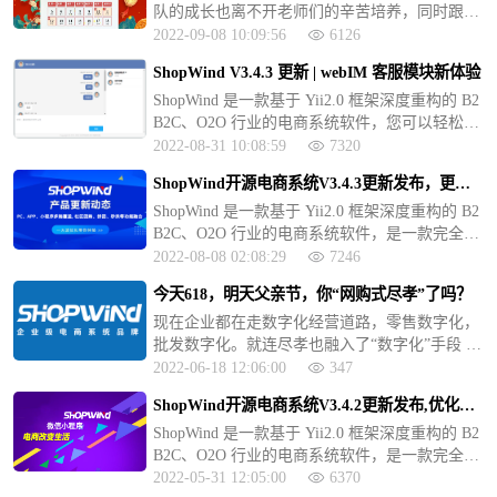
队的成长也离不开老师们的辛苦培养，同时跟老
师们说声：老师辛苦了，教师节快乐！
2022-09-08 10:09:56
6126
ShopWind V3.4.3 更新 | webIM 客服模块新体验
ShopWind 是一款基于 Yii2.0 框架深度重构的 B2
B2C、O2O 行业的电商系统软件，您可以轻松创
建和发布属于自己品牌的专业的电商平台，进行
2022-08-31 10:08:59
7320
全方位的品牌宣传和产品推广。ShopWind v3.x
ShopWind开源电商系统V3.4.3更新发布，更多
标准版开始走向开源，打造一款完全开源的电商
核心功能来袭！
ShopWind 是一款基于 Yii2.0 框架深度重构的 B2
系统，可以免费用于商业运营或者二次开发，免
B2C、O2O 行业的电商系统软件，是一款完全开
于商业版权的烦恼。
源的电商系统，可以免费用于商业运营或者二次
2022-08-08 02:08:29
7246
开发，免于商业版权的烦恼。v3.x 商业版包含 P
今天618，明天父亲节，你“网购式尽孝”了吗？
C、手机 H5、微商城、APP 客户端（Andorid+iO
现在企业都在走数字化经营道路，零售数字化，
S）、微信小程序等多端。ShopWind 提供专业、
批发数字化。就连尽孝也融入了“数字化”手段 ，
快速、安全的底层软件设计和免费的更新升级服
出现了“网购式尽孝”这样的说法。甚至近期冲上
务，做好完善的开发文档和接口文档方便开发者
2022-06-18 12:06:00
347
热搜，那么什么是网购式尽孝呢？
在底层软件的基础上开发各种应用、模板、或者
ShopWind开源电商系统V3.4.2更新发布,优化钱
插件。
包等模块功能！
ShopWind 是一款基于 Yii2.0 框架深度重构的 B2
B2C、O2O 行业的电商系统软件，是一款完全开
源的电商系统，可以免费用于商业运营或者二次
2022-05-31 12:05:00
6370